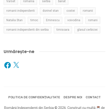
Varset
romania
serbia
banat
romanii independenti
dorinel stan
costei
romanii
Natalia Stan
timoc
Eminescu
voivodina
romani
romanii independenti din serbia
timisoara
glasul cerbiciei
Urmărește-ne
Facebook
X
POLITICA DE CONFIDENȚIALITATE
DESPRE NOI
CONTACT
Românii Independenți din Serbia © 2026. Construit cu multă
de