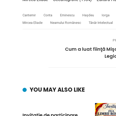
Cantemir
Conta
Eminescu
Haşdeu
Iorga
Mircea Eliade
Neamului Românesc
Tânăr Intelectual
P
Cum a luat fiinţă Mi
Legi
YOU MAY ALSO LIKE
Invitație de participare