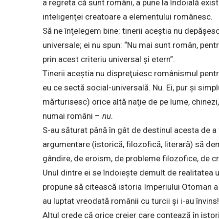
a regreta că sunt români, a pune la îndoială exist
inteligenţei creatoare a elementului românesc.
Să ne înţelegem bine: tinerii aceştia nu depăşesc 
universale; ei nu spun: “Nu mai sunt român, pent
prin acest criteriu universal şi etern”.
Tinerii aceştia nu dispreţuiesc românismul pentr
eu ce sectă social-universală. Nu. Ei, pur şi simpl
mărturisesc) orice altă naţie de pe lume, chinezi, 
numai români –
nu
.
S-au săturat până în gât de destinul acesta de a 
argumentare (istorică, filozofică, literară) să 
gândire, de eroism, de probleme filozofice, de cr
Unul dintre ei se îndoieşte demult de realitatea 
propune să citească istoria Imperiului Otoman a 
au luptat vreodată românii cu turcii şi i-au învins!
Altul crede că orice creier care contează în isto