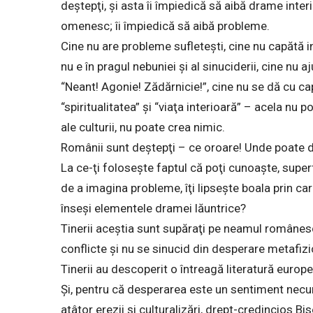
deştepţi, şi asta îi împiedică să aibă drame inte
omenesc; îi împiedică să aibă probleme.
Cine nu are probleme sufleteşti, cine nu capătă in
nu e în pragul nebuniei şi al sinuciderii, cine nu 
“Neant! Agonie! Zădărnicie!”, cine nu se dă cu cap
“spiritualitatea” şi “viaţa interioară” – acela nu p
ale culturii, nu poate crea nimic.
Românii sunt deştepţi – ce oroare! Unde poate
La ce-ţi foloseşte faptul că poţi cunoaşte, superfi
de a imagina probleme, îţi lipseşte boala prin care
înseşi elementele dramei lăuntrice?
Tinerii aceştia sunt supăraţi pe neamul românes
conflicte şi nu se sinucid din desperare metafizi
Tinerii au descoperit o întreagă literatură europe
Şi, pentru că desperarea este un sentiment necu
atâtor erezii şi culturalizări, drept-credincios Bis