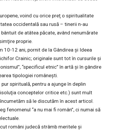
opene, voind cu orice preţ o spiritualitate
tatea occidentală sau rusă – tinerii n-au
, bântuit de atâtea păcate, având nenumărate
 simţire proprie.
m 10-12 ani, pornit de la Gândirea şi Ideea
ifor Crainic; originale sunt tot în cursurile şi
onismul”, “specificul etnic” în artă şi în gândire
rearea tipologiei româneşti.
 pur spirituală, pentru a ajunge în deplin
 disoluţia conceptelor critice etc.) sunt mult
 încumetăm să le discutăm în acest articol.
treg fenomenul “a nu mai fi român”, ci numai să
lectuale.
scut români judecă strâmb meritele şi