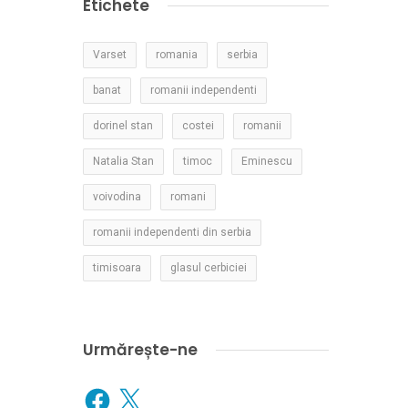
Etichete
Varset
romania
serbia
banat
romanii independenti
dorinel stan
costei
romanii
Natalia Stan
timoc
Eminescu
voivodina
romani
romanii independenti din serbia
timisoara
glasul cerbiciei
Urmărește-ne
Facebook
X