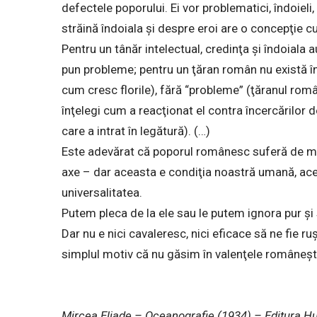
defectele poporului. Ei vor problematici, îndoieli,
străină îndoiala şi despre eroi are o concepţie cu
Pentru un tânăr intelectual, credinţa şi îndoiala a
pun probleme; pentru un ţăran român nu există în
cum cresc florile), fără “probleme” (ţăranul român
înţelegi cum a reacţionat el contra încercărilor 
care a intrat în legătură). (…)
Este adevărat că poporul românesc suferă de mu
axe – dar aceasta e condiţia noastră umană, aces
universalitatea.
Putem pleca de la ele sau le putem ignora pur şi
Dar nu e nici cavaleresc, nici eficace să ne fie 
simplul motiv că nu găsim în valenţele româneşt
Mircea Eliade – Oceanografie (1934) – Editura H