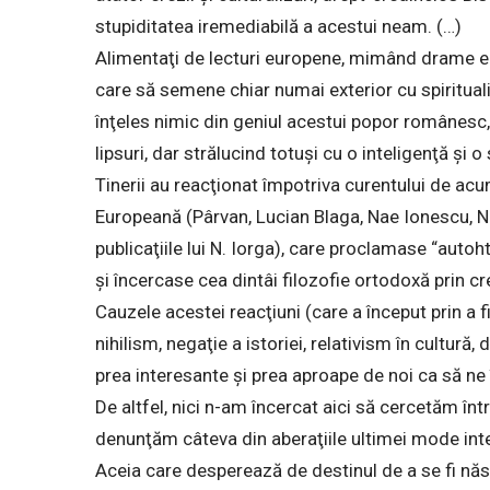
stupiditatea iremediabilă a acestui neam. (…)
Alimentaţi de lecturi europene, mimând drame eur
care să semene chiar numai exterior cu spirituali
înţeles nimic din geniul acestui popor românesc
lipsuri, dar strălucind totuşi cu o inteligenţă şi o
Tinerii au reacţionat împotriva curentului de acu
Europeană (Pârvan, Lucian Blaga, Nae Ionescu, Nich
publicaţiile lui N. Iorga), care proclamase “autoht
şi încercase cea dintâi filozofie ortodoxă prin c
Cauzele acestei reacţiuni (care a început prin a fi
nihilism, negaţie a istoriei, relativism în cultură,
prea interesante şi prea aproape de noi ca să ne
De altfel, nici n-am încercat aici să cercetăm în
denunţăm câteva din aberaţiile ultimei mode inte
Aceia care desperează de destinul de a se fi nă