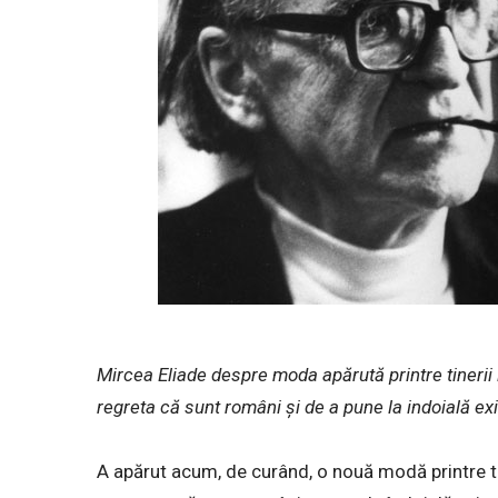
Mircea Eliade despre moda apărută printre tinerii i
regreta că sunt români şi de a pune la indoială exi
A apărut acum, de curând, o nouă modă printre tiner