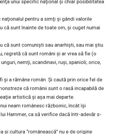
enţa unui specific naţional şi chiar posibilitatea
naţionalul pentru a simţi şi gândi valorile
ru că sunt înainte de toate om, şi cuget numai
u că sunt comunişti sau anarhişti, sau mai ştiu
u, regretă că sunt români şi ar vrea să fie (o
unguri, nemţi, scandinavi, ruşi, spanioli; orice,
fi şi a rămâne român. Şi caută prin orice fel de
demonstreze că românii sunt o rasă incapabilă de
eaţie artistică şi aşa mai departe.
unui neam românesc războinic, încât îşi
lui Hammer, ca să verifice dacă într-adevăr s-
ria şi cultura “românească” nu e de origine