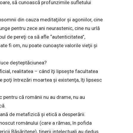
rioare, să cunoască profunzimile sufletului
somnii din cauza meditaţiilor şi agoniilor, cine
ajunge pentru zece ani neurastenic, cine nu urlă
ul de pereţi ca să afle “autenticitatea”,
oate fi om, nu poate cunoaşte valorile vieţii şi
 duce deşteptăciunea?
cial, realitatea – când îţi lipseşte facultatea
 poţi întrezări moartea şi existenţa, îţi lipsesc
c pentru că românii nu au drame, nu au
că.
ană de metafizică şi etică a desperării.
noscut românului (care a rămas, în pofida
ericii Răsăritene), tinerii intelectuali au dedus