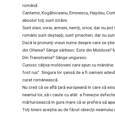
română.
Cantemir, Kogălniceanu, Eminescu, Haşdeu, Conta,
absolut toţi sunt străini.
Sunt slavi, ovrei, armeni, nemţi, orice; dar nu pot
românii sunt deştepţi, sunt şmecheri, dar nu sunt 
Dacă le pronunţi vreun nume despre care se ştie
din Oltenia? Sânge sârbesc. Este din Moldova? M
Din Transilvania? Sânge unguresc.
Cunosc câțiva moldoveni care spun cu mândrie
fost rus”. Singura lor şansă de a fi oameni adevă
curat românească.
Nu cred că se află ţară europeană în care să exist
neamul lor, să-i caute cu atât a frenezie defectele
mărturisească în gura mare că ar prefera să aparţi
Toţi tinerii aceştia au de făcut obiecţii neamului