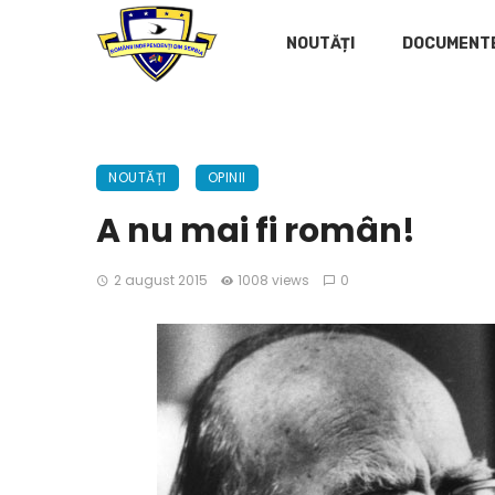
NOUTĂȚI
DOCUMENT
NOUTĂȚI
OPINII
A nu mai fi român!
2 august 2015
1008 views
0