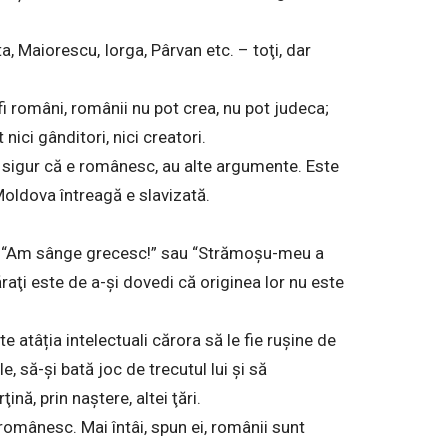
 Maiorescu, Iorga, Pârvan etc. – toţi, dar
 fi români, românii nu pot crea, nu pot judeca;
nici gânditori, nici creatori.
 sigur că e românesc, au alte argumente. Este
oldova întreagă e slavizată.
: “Am sânge grecesc!” sau “Strămoşu-meu a
raţi este de a-şi dovedi că originea lor nu este
e atâția intelectuali cărora să le fie ruşine de
, să-şi bată joc de trecutul lui şi să
nă, prin naştere, altei ţări.
 românesc. Mai întâi, spun ei, românii sunt