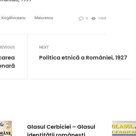
Kogălniceanu
Maiorescu
0
1008
REVIOUS
NEXT
şcarea
Politica etnică a României, 1927
onară
Glasul Cerbiciei – Glasul
identității românești