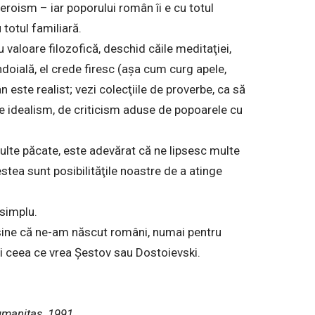
 eroism – iar poporului român îi e cu totul
 totul familiară.
u valoare filozofică, deschid căile meditaţiei,
doială, el crede firesc (aşa cum curg apele,
 este realist; vezi colecţiile de proverbe, ca să
de idealism, de criticism aduse de popoarele cu
lte păcate, este adevărat că ne lipsesc multe
tea sunt posibilităţile noastre de a atinge
 simplu.
ruşine că ne-am născut români, numai pentru
i ceea ce vrea Şestov sau Dostoievski.
umanitas, 1991