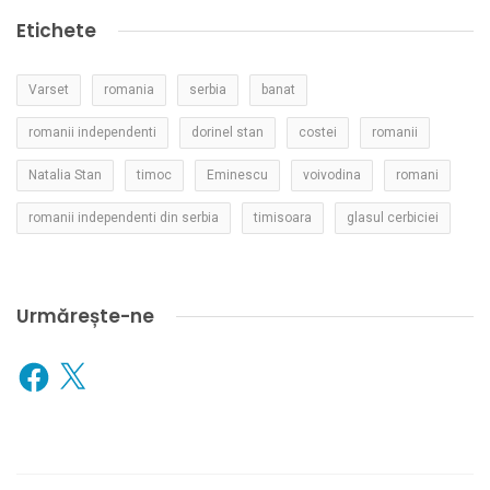
Etichete
Varset
romania
serbia
banat
romanii independenti
dorinel stan
costei
romanii
Natalia Stan
timoc
Eminescu
voivodina
romani
romanii independenti din serbia
timisoara
glasul cerbiciei
Urmărește-ne
Facebook
X