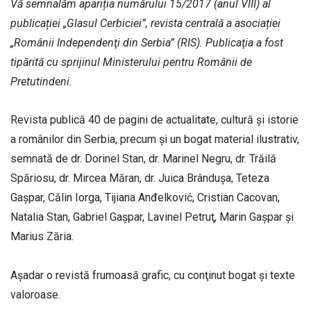
Vă semnalăm apariția numărului 15/2017 (anul VIII) al
publicației „Glasul Cerbiciei”, revista centrală a asociației
„Românii Independenţi din Serbia” (RIS). Publicaţia a fost
tipărită cu sprijinul Ministerului pentru Românii de
Pretutindeni.
Revista publică 40 de pagini de actualitate, cultură şi istorie
a românilor din Serbia, precum şi un bogat material ilustrativ,
semnată de dr. Dorinel Stan, dr. Marinel Negru, dr. Trăilă
Spăriosu, dr. Mircea Măran, dr. Juica Brânduşa, Teteza
Gaşpar, Călin Iorga, Tijiana Anđelković, Cristian Cacovan,
Natalia Stan, Gabriel Gaşpar, Lavinel Petruţ, Marin Gaşpar şi
Marius Zăria.
Aşadar o revistă frumoasă grafic, cu conţinut bogat şi texte
valoroase.