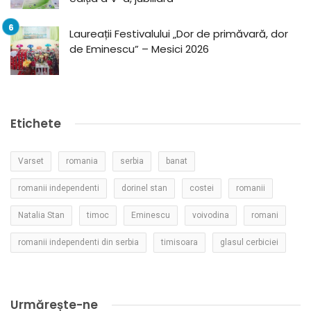
Laureații Festivalului „Dor de primăvară, dor
de Eminescu” – Mesici 2026
Etichete
Varset
romania
serbia
banat
romanii independenti
dorinel stan
costei
romanii
Natalia Stan
timoc
Eminescu
voivodina
romani
romanii independenti din serbia
timisoara
glasul cerbiciei
Urmărește-ne