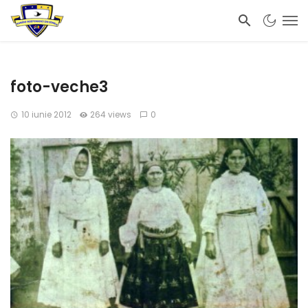
foto-veche3
10 iunie 2012
264 views
0