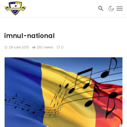
imnul-national
29 iulie 2013
292 views
0