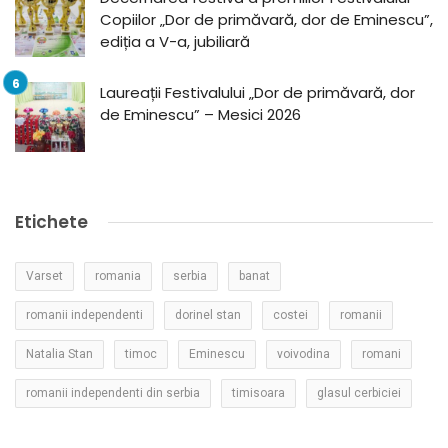
Copiilor „Dor de primăvară, dor de Eminescu”,
ediția a V-a, jubiliară
Laureații Festivalului „Dor de primăvară, dor
de Eminescu” – Mesici 2026
Etichete
Varset
romania
serbia
banat
romanii independenti
dorinel stan
costei
romanii
Natalia Stan
timoc
Eminescu
voivodina
romani
romanii independenti din serbia
timisoara
glasul cerbiciei