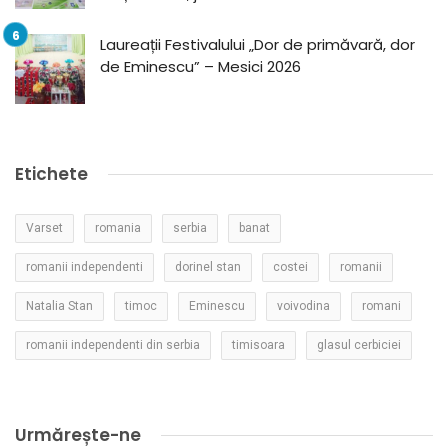
Laureații Festivalului „Dor de primăvară, dor
de Eminescu” – Mesici 2026
Etichete
Varset
romania
serbia
banat
romanii independenti
dorinel stan
costei
romanii
Natalia Stan
timoc
Eminescu
voivodina
romani
romanii independenti din serbia
timisoara
glasul cerbiciei
Urmărește-ne