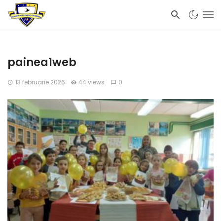
painea1web
13 februarie 2026
44 views
0