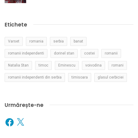
Etichete
Varset
romania
serbia
banat
romanii independenti
dorinel stan
costei
romanii
Natalia Stan
timoc
Eminescu
voivodina
romani
romanii independenti din serbia
timisoara
glasul cerbiciei
Urmărește-ne
Facebook
X