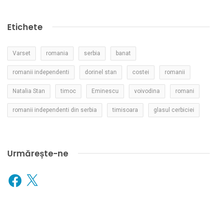
Etichete
Varset
romania
serbia
banat
romanii independenti
dorinel stan
costei
romanii
Natalia Stan
timoc
Eminescu
voivodina
romani
romanii independenti din serbia
timisoara
glasul cerbiciei
Urmărește-ne
Facebook
X