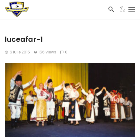
luceafar-1
6 iulie 2015
156 views
0