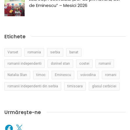
de Eminescu” – Mesici 2026
Etichete
Varset
romania
serbia
banat
romanii independenti
dorinel stan
costei
romanii
Natalia Stan
timoc
Eminescu
voivodina
romani
romanii independenti din serbia
timisoara
glasul cerbiciei
Urmărește-ne
Facebook
X