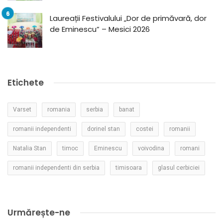
Laureații Festivalului „Dor de primăvară, dor
de Eminescu” – Mesici 2026
Etichete
Varset
romania
serbia
banat
romanii independenti
dorinel stan
costei
romanii
Natalia Stan
timoc
Eminescu
voivodina
romani
romanii independenti din serbia
timisoara
glasul cerbiciei
Urmărește-ne