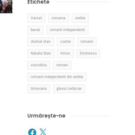
Etichete
Varset
romania
serbia
banat
romanii independenti
dorinel stan
costei
romanii
Natalia Stan
timoc
Eminescu
voivodina
romani
romanii independenti din serbia
timisoara
glasul cerbiciei
Urmărește-ne
Facebook
X