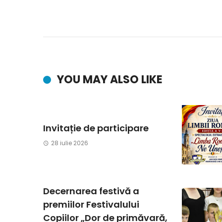
YOU MAY ALSO LIKE
Invitație de participare
28 iulie 2026
Decernarea festivă a
premiilor Festivalului
Copiilor „Dor de primăvară,