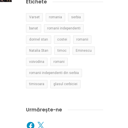
Etichete
Varset
romania
serbia
banat
romanii independenti
dorinel stan
costei
romanii
Natalia Stan
timoc
Eminescu
voivodina
romani
romanii independenti din serbia
timisoara
glasul cerbiciei
Urmărește-ne
Facebook
X