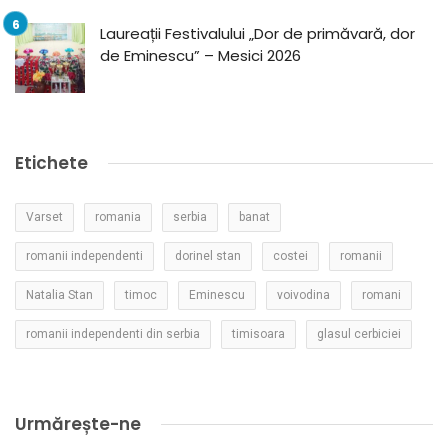
Laureații Festivalului „Dor de primăvară, dor
de Eminescu” – Mesici 2026
Etichete
Varset
romania
serbia
banat
romanii independenti
dorinel stan
costei
romanii
Natalia Stan
timoc
Eminescu
voivodina
romani
romanii independenti din serbia
timisoara
glasul cerbiciei
Urmărește-ne