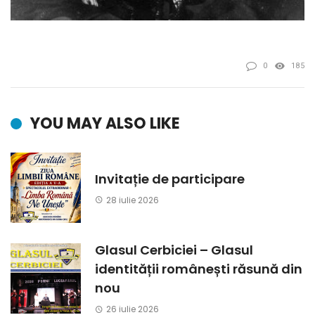
0
185
YOU MAY ALSO LIKE
Invitație de participare
28 iulie 2026
Glasul Cerbiciei – Glasul
identității românești răsună din
nou
26 iulie 2026