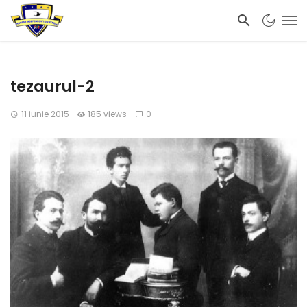
tezaurul-2
11 iunie 2015
185 views
0