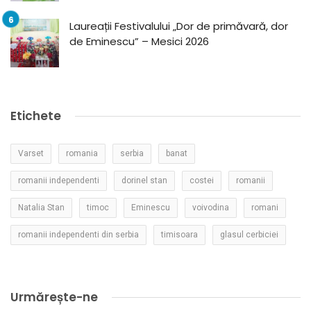
Laureații Festivalului „Dor de primăvară, dor
de Eminescu” – Mesici 2026
Etichete
Varset
romania
serbia
banat
romanii independenti
dorinel stan
costei
romanii
Natalia Stan
timoc
Eminescu
voivodina
romani
romanii independenti din serbia
timisoara
glasul cerbiciei
Urmărește-ne