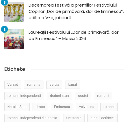
Decernarea festivă a premiilor Festivalului
Copiilor „Dor de primăvară, dor de Eminescu”,
ediția a V-a, jubiliară
Laureații Festivalului „Dor de primăvară, dor
de Eminescu” – Mesici 2026
Etichete
Varset
romania
serbia
banat
romanii independenti
dorinel stan
costei
romanii
Natalia Stan
timoc
Eminescu
voivodina
romani
romanii independenti din serbia
timisoara
glasul cerbiciei