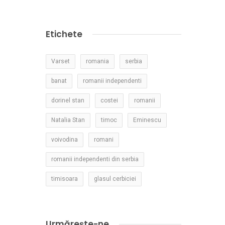
Etichete
Varset
romania
serbia
banat
romanii independenti
dorinel stan
costei
romanii
Natalia Stan
timoc
Eminescu
voivodina
romani
romanii independenti din serbia
timisoara
glasul cerbiciei
Urmărește-ne