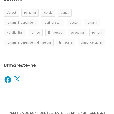
Varset
romania
serbia
banat
romanii independenti
dorinel stan
costei
romanii
Natalia Stan
timoc
Eminescu
voivodina
romani
romanii independenti din serbia
timisoara
glasul cerbiciei
Urmărește-ne
Facebook
X
POLITICA DE CONFIDENȚIALITATE
DESPRE NOI
CONTACT