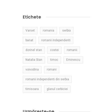
Etichete
Varset
romania
serbia
banat
romanii independenti
dorinel stan
costei
romanii
Natalia Stan
timoc
Eminescu
voivodina
romani
romanii independenti din serbia
timisoara
glasul cerbiciei
Urmărește-ne