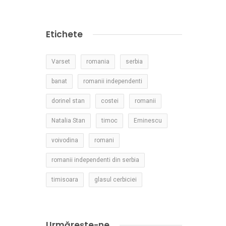
Etichete
Varset
romania
serbia
banat
romanii independenti
dorinel stan
costei
romanii
Natalia Stan
timoc
Eminescu
voivodina
romani
romanii independenti din serbia
timisoara
glasul cerbiciei
Urmărește-ne