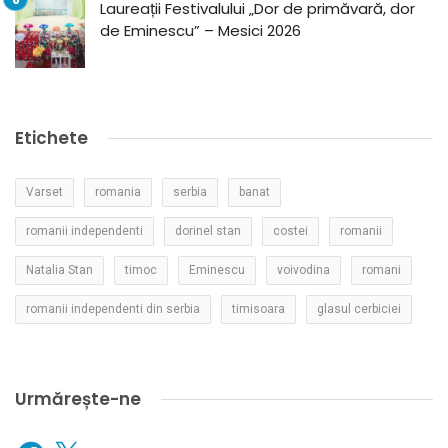
Laureații Festivalului „Dor de primăvară, dor
de Eminescu” – Mesici 2026
Etichete
Varset
romania
serbia
banat
romanii independenti
dorinel stan
costei
romanii
Natalia Stan
timoc
Eminescu
voivodina
romani
romanii independenti din serbia
timisoara
glasul cerbiciei
Urmărește-ne
Facebook
X