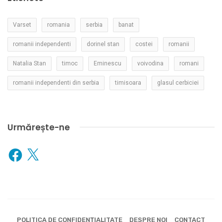
Varset
romania
serbia
banat
romanii independenti
dorinel stan
costei
romanii
Natalia Stan
timoc
Eminescu
voivodina
romani
romanii independenti din serbia
timisoara
glasul cerbiciei
Urmărește-ne
Facebook
X
POLITICA DE CONFIDENȚIALITATE
DESPRE NOI
CONTACT