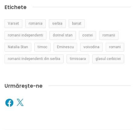
Etichete
Varset
romania
serbia
banat
romanii independenti
dorinel stan
costei
romanii
Natalia Stan
timoc
Eminescu
voivodina
romani
romanii independenti din serbia
timisoara
glasul cerbiciei
Urmărește-ne
Facebook
X