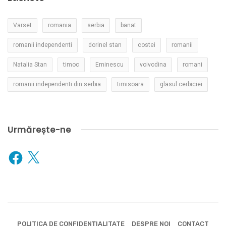
Varset
romania
serbia
banat
romanii independenti
dorinel stan
costei
romanii
Natalia Stan
timoc
Eminescu
voivodina
romani
romanii independenti din serbia
timisoara
glasul cerbiciei
Urmărește-ne
Facebook
X
POLITICA DE CONFIDENȚIALITATE
DESPRE NOI
CONTACT