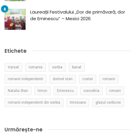
Laureații Festivalului „Dor de primăvară, dor
de Eminescu” – Mesici 2026
Etichete
Varset
romania
serbia
banat
romanii independenti
dorinel stan
costei
romanii
Natalia Stan
timoc
Eminescu
voivodina
romani
romanii independenti din serbia
timisoara
glasul cerbiciei
Urmărește-ne