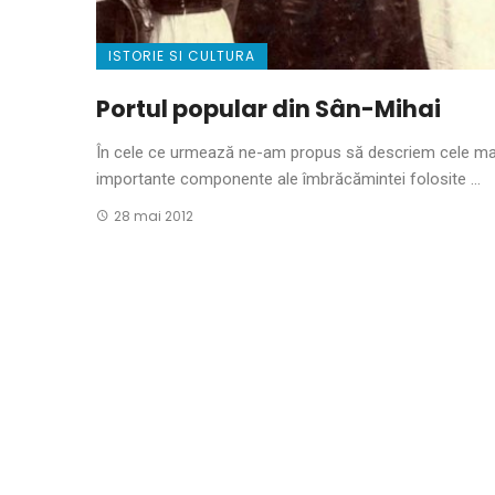
ISTORIE SI CULTURA
Portul popular din Sân-Mihai
În cele ce urmează ne-am propus să descriem cele ma
importante componente ale îm­brăcămintei fo­losite ...
28 mai 2012