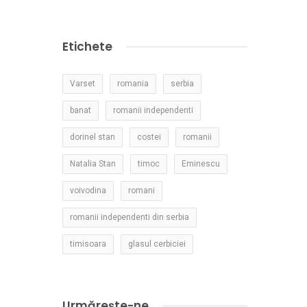
Etichete
Varset
romania
serbia
banat
romanii independenti
dorinel stan
costei
romanii
Natalia Stan
timoc
Eminescu
voivodina
romani
romanii independenti din serbia
timisoara
glasul cerbiciei
Urmărește-ne