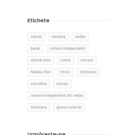
Etichete
Varset
romania
serbia
banat
romanii independenti
dorinel stan
costei
romanii
Natalia Stan
timoc
Eminescu
voivodina
romani
romanii independenti din serbia
timisoara
glasul cerbiciei
Urmărește-ne