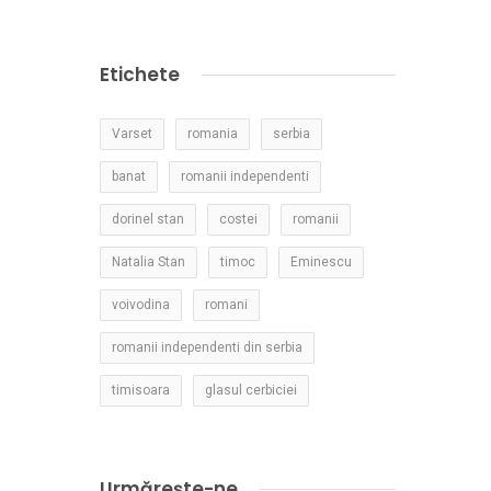
Etichete
Varset
romania
serbia
banat
romanii independenti
dorinel stan
costei
romanii
Natalia Stan
timoc
Eminescu
voivodina
romani
romanii independenti din serbia
timisoara
glasul cerbiciei
Urmărește-ne