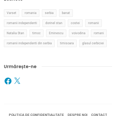
Varset
romania
serbia
banat
romanii independenti
dorinel stan
costei
romanii
Natalia Stan
timoc
Eminescu
voivodina
romani
romanii independenti din serbia
timisoara
glasul cerbiciei
Urmărește-ne
Facebook
X
POLITICA DE CONFIDENȚIALITATE
DESPRE NOI
CONTACT