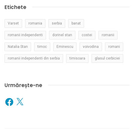
Etichete
Varset
romania
serbia
banat
romanii independenti
dorinel stan
costei
romanii
Natalia Stan
timoc
Eminescu
voivodina
romani
romanii independenti din serbia
timisoara
glasul cerbiciei
Urmărește-ne
Facebook
X