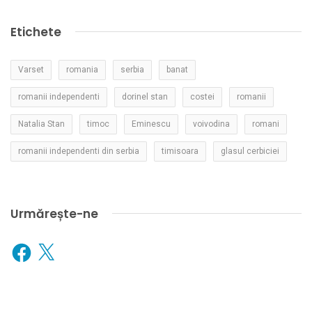
Etichete
Varset
romania
serbia
banat
romanii independenti
dorinel stan
costei
romanii
Natalia Stan
timoc
Eminescu
voivodina
romani
romanii independenti din serbia
timisoara
glasul cerbiciei
Urmărește-ne
Facebook
X