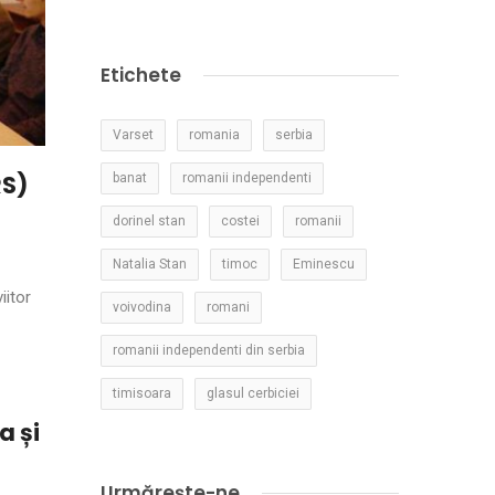
Etichete
Varset
romania
serbia
RS)
banat
romanii independenti
dorinel stan
costei
romanii
Natalia Stan
timoc
Eminescu
iitor
voivodina
romani
romanii independenti din serbia
timisoara
glasul cerbiciei
a și
Urmărește-ne