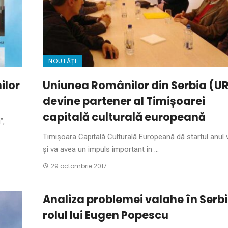
NOUTĂȚI
ilor
Uniunea Românilor din Serbia (U
devine partener al Timișoarei
capitală culturală europeană
”,
Timişoara Capitală Culturală Europeană dă startul anul v
şi va avea un impuls important în ...
29 octombrie 2017
Analiza problemei valahe în Serbi
rolul lui Eugen Popescu