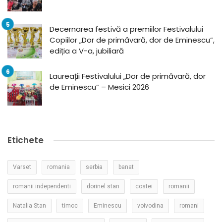
Decernarea festivă a premiilor Festivalului
Copiilor „Dor de primăvară, dor de Eminescu”,
ediția a V-a, jubiliară
Laureații Festivalului „Dor de primăvară, dor
de Eminescu” – Mesici 2026
Etichete
Varset
romania
serbia
banat
romanii independenti
dorinel stan
costei
romanii
Natalia Stan
timoc
Eminescu
voivodina
romani