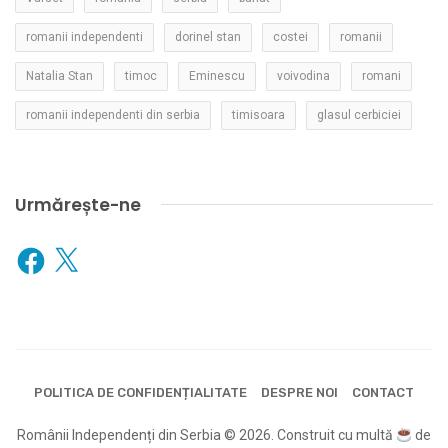
romanii independenti
dorinel stan
costei
romanii
Natalia Stan
timoc
Eminescu
voivodina
romani
romanii independenti din serbia
timisoara
glasul cerbiciei
Urmărește-ne
Facebook
X
POLITICA DE CONFIDENȚIALITATE
DESPRE NOI
CONTACT
Românii Independenți din Serbia © 2026. Construit cu multă
de