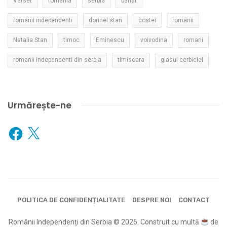
Varset
romania
serbia
banat
romanii independenti
dorinel stan
costei
romanii
Natalia Stan
timoc
Eminescu
voivodina
romani
romanii independenti din serbia
timisoara
glasul cerbiciei
Urmărește-ne
Facebook
X
POLITICA DE CONFIDENȚIALITATE
DESPRE NOI
CONTACT
Românii Independenți din Serbia © 2026. Construit cu multă
de