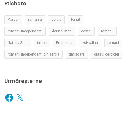
Etichete
Varset
romania
serbia
banat
romanii independenti
dorinel stan
costei
romanii
Natalia Stan
timoc
Eminescu
voivodina
romani
romanii independenti din serbia
timisoara
glasul cerbiciei
Urmărește-ne
Facebook
X