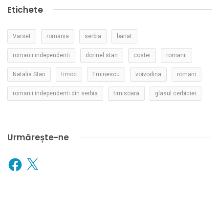
Etichete
Varset
romania
serbia
banat
romanii independenti
dorinel stan
costei
romanii
Natalia Stan
timoc
Eminescu
voivodina
romani
romanii independenti din serbia
timisoara
glasul cerbiciei
Urmărește-ne
Facebook
X