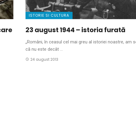
ISTORIE SI CULTURA
care
23 august 1944 – istoria furată
„Români, în ceasul cel mai greu al istoriei noastre, am s
că nu este decât ...
24 august 2013