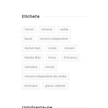
Etichete
Varset
romania
serbia
banat
romanii independenti
dorinel stan
costei
romanii
Natalia Stan
timoc
Eminescu
voivodina
romani
romanii independenti din serbia
timisoara
glasul cerbiciei
Urmărește-ne