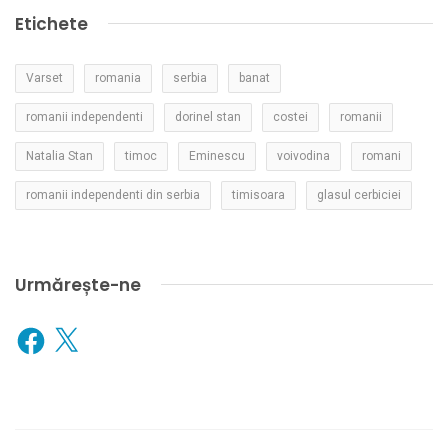
Etichete
Varset
romania
serbia
banat
romanii independenti
dorinel stan
costei
romanii
Natalia Stan
timoc
Eminescu
voivodina
romani
romanii independenti din serbia
timisoara
glasul cerbiciei
Urmărește-ne
Facebook
X