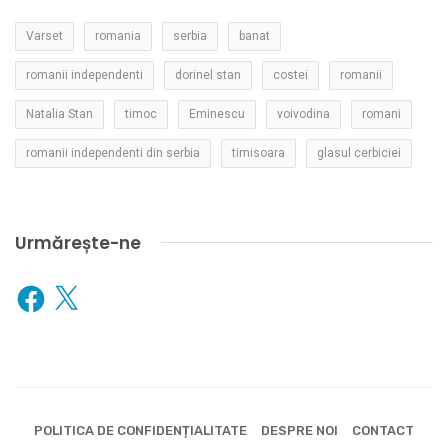
Varset
romania
serbia
banat
romanii independenti
dorinel stan
costei
romanii
Natalia Stan
timoc
Eminescu
voivodina
romani
romanii independenti din serbia
timisoara
glasul cerbiciei
Urmărește-ne
Facebook
X
POLITICA DE CONFIDENȚIALITATE
DESPRE NOI
CONTACT