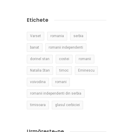
Etichete
Varset
romania
serbia
banat
romanii independenti
dorinel stan
costei
romanii
Natalia Stan
timoc
Eminescu
voivodina
romani
romanii independenti din serbia
timisoara
glasul cerbiciei
Urmărește-ne