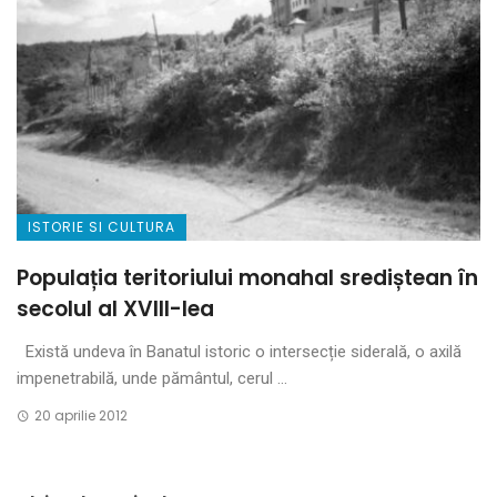
ISTORIE SI CULTURA
Populația teritoriului monahal srediștean în
secolul al XVIII-lea
Există undeva în Banatul istoric o intersecție side­rală, o axilă
impene­tra­bilă, unde pământul, cerul ...
20 aprilie 2012