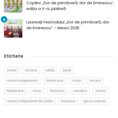
Copiilor „Dor de primăvară, dor de Eminescu”,
ediția a V-a, jubiliară
Laureații Festivalului „Dor de primăvară, dor
de Eminescu” – Mesici 2026
Etichete
Varset
romania
serbia
banat
romanii independenti
dorinel stan
costei
romanii
Natalia Stan
timoc
Eminescu
voivodina
romani
romanii independenti din serbia
timisoara
glasul cerbiciei