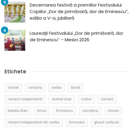
Decernarea festivă a premiilor Festivalului
Copiilor „Dor de primăvară, dor de Eminescu”,
ediția a V-a, jubiliară
Laureații Festivalului „Dor de primăvară, dor
de Eminescu” – Mesici 2026
Etichete
Varset
romania
serbia
banat
romanii independenti
dorinel stan
costei
romanii
Natalia Stan
timoc
Eminescu
voivodina
romani
romanii independenti din serbia
timisoara
glasul cerbiciei