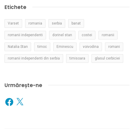
Etichete
Varset
romania
serbia
banat
romanii independenti
dorinel stan
costei
romanii
Natalia Stan
timoc
Eminescu
voivodina
romani
romanii independenti din serbia
timisoara
glasul cerbiciei
Urmărește-ne
Facebook
X