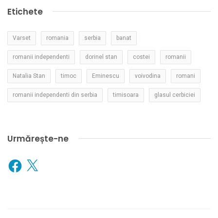
Etichete
Varset
romania
serbia
banat
romanii independenti
dorinel stan
costei
romanii
Natalia Stan
timoc
Eminescu
voivodina
romani
romanii independenti din serbia
timisoara
glasul cerbiciei
Urmărește-ne
Facebook
X