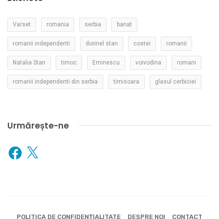
Varset
romania
serbia
banat
romanii independenti
dorinel stan
costei
romanii
Natalia Stan
timoc
Eminescu
voivodina
romani
romanii independenti din serbia
timisoara
glasul cerbiciei
Urmărește-ne
Facebook
X
POLITICA DE CONFIDENȚIALITATE
DESPRE NOI
CONTACT