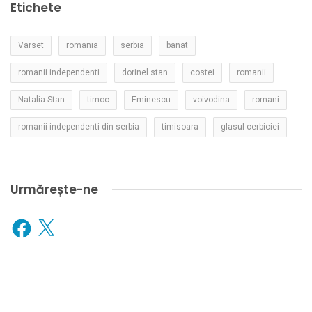
Etichete
Varset
romania
serbia
banat
romanii independenti
dorinel stan
costei
romanii
Natalia Stan
timoc
Eminescu
voivodina
romani
romanii independenti din serbia
timisoara
glasul cerbiciei
Urmărește-ne
Facebook
X