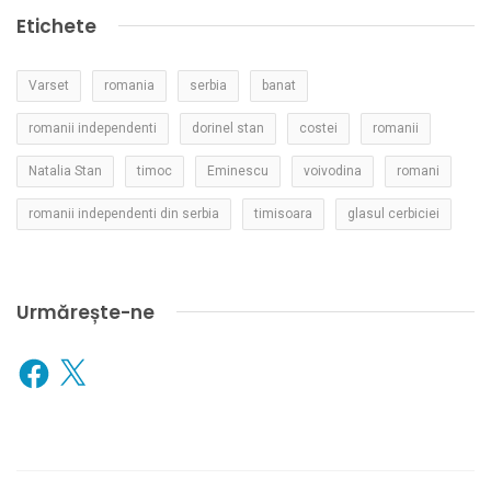
Etichete
Varset
romania
serbia
banat
romanii independenti
dorinel stan
costei
romanii
Natalia Stan
timoc
Eminescu
voivodina
romani
romanii independenti din serbia
timisoara
glasul cerbiciei
Urmărește-ne
Facebook
X