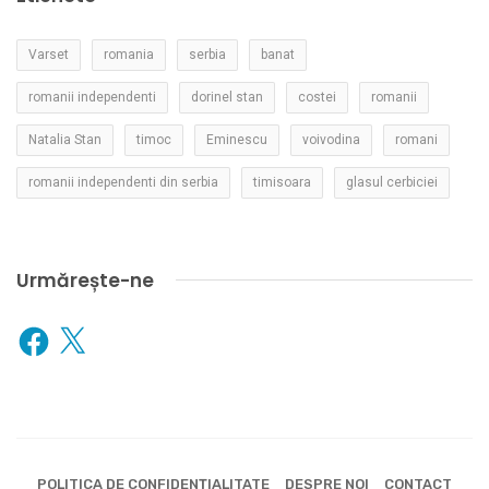
Varset
romania
serbia
banat
romanii independenti
dorinel stan
costei
romanii
Natalia Stan
timoc
Eminescu
voivodina
romani
romanii independenti din serbia
timisoara
glasul cerbiciei
Urmărește-ne
Facebook
X
POLITICA DE CONFIDENȚIALITATE
DESPRE NOI
CONTACT