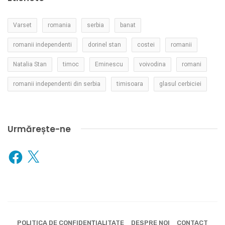
Varset
romania
serbia
banat
romanii independenti
dorinel stan
costei
romanii
Natalia Stan
timoc
Eminescu
voivodina
romani
romanii independenti din serbia
timisoara
glasul cerbiciei
Urmărește-ne
Facebook
X
POLITICA DE CONFIDENȚIALITATE
DESPRE NOI
CONTACT