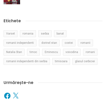
Etichete
Varset
romania
serbia
banat
romanii independenti
dorinel stan
costei
romanii
Natalia Stan
timoc
Eminescu
voivodina
romani
romanii independenti din serbia
timisoara
glasul cerbiciei
Urmărește-ne
Facebook
X